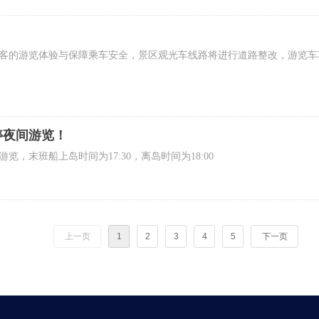
的游览体验与保障乘车安全，景区观光车线路将进行道路整改，游览车项目
停夜间游览！
，末班船上岛时间为17:30，离岛时间为18:00
上一页
1
2
3
4
5
下一页