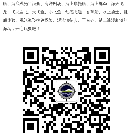
艇、海底观光半潜艇、海洋剧场、海上摩托艇、海上拖伞、海天飞
龙、飞龙自飞、大飞鱼、小飞鱼、动感飞艇、香蕉船、水上勇士、帆
船体验、观沧海飞拉达探险、观沧海徒步、平台钓。踏上浪漫刺激的
海岛，开心玩耍吧！