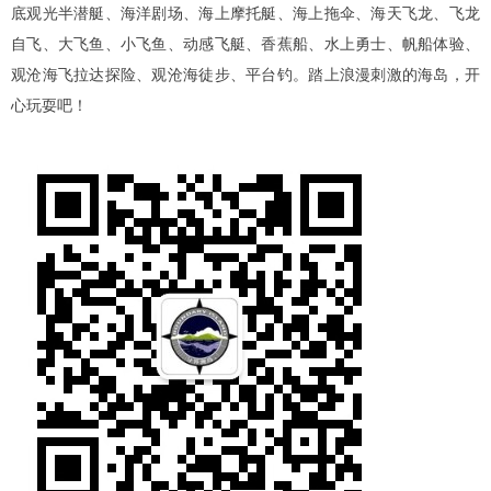
底观光半潜艇、海洋剧场、海上摩托艇、海上拖伞、海天飞龙、飞龙
自飞、大飞鱼、小飞鱼、动感飞艇、香蕉船、水上勇士、帆船体验、
观沧海飞拉达探险、观沧海徒步、平台钓。踏上浪漫刺激的海岛，开
心玩耍吧！