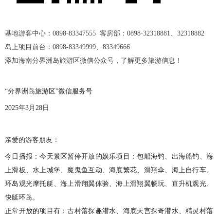
基地游客中心：0898-83347555 客房部：0898-32318881、32318882
岛上项目前台：0898-83349999、83349666
添加海南分界洲岛旅游区微信公众号，了解更多旅游信息！
“分界洲岛旅游区”微信服务号
2025年3月28日
亲爱的游客朋友：
今日播报：今天景区暂停开放的娱乐项目：包船海钓、出海船钓、海
上滑板、水上城堡、魔鬼鱼互动、海底繁花、滑翔伞、海上自行车、
环岛观光摩托艇、海上滑翔翼体验、海上滑翔翼畅玩、直升机观光、
快艇环岛。
正常开放的项目有：古村落探趣潜水、海底天宫探奇潜水、精灵村落