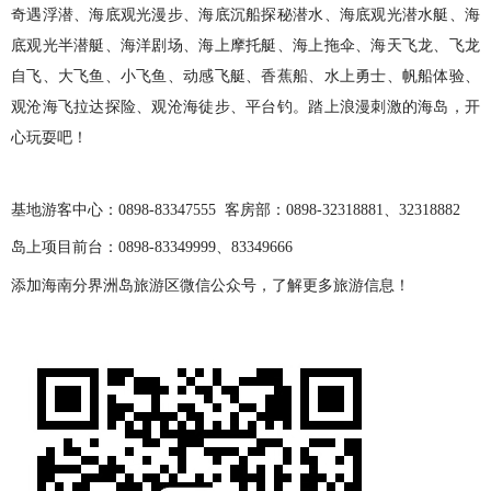
奇遇浮潜、海底观光漫步、海底沉船探秘潜水、海底观光潜水艇、海
底观光半潜艇、海洋剧场、海上摩托艇、海上拖伞、海天飞龙、飞龙
自飞、大飞鱼、小飞鱼、动感飞艇、香蕉船、水上勇士、帆船体验、
观沧海飞拉达探险、观沧海徒步、平台钓。踏上浪漫刺激的海岛，开
心玩耍吧！
基地游客中心：0898-83347555 客房部：0898-32318881、32318882
岛上项目前台：0898-83349999、83349666
添加海南分界洲岛旅游区微信公众号，了解更多旅游信息！