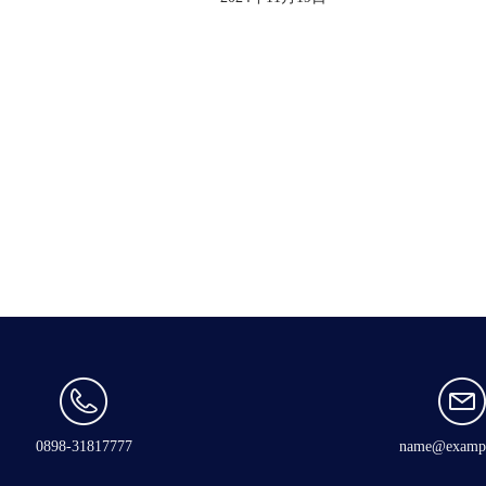
0898-31817777
name@exampl