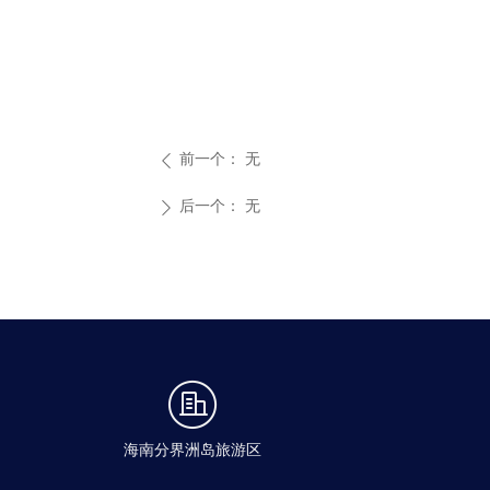
前一个：
无
ꄴ
后一个：
无
ꄲ
海南分界洲岛旅游区