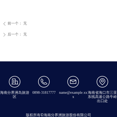
前一个：
无
ꄴ
后一个：
无
ꄲ
海南分界洲岛旅游
0898-31817777
name@example.xx
海南省海口市三亚
区
x
东线高速公路牛岭
出口处
版权所有©海南分界洲旅游股份有限公司