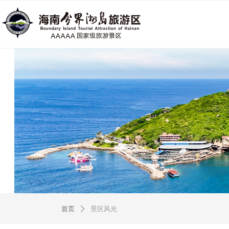
首页
景区风光
ꄲ