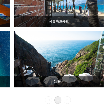
分界书屋外景
决断谷
<
1
>