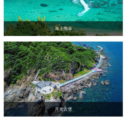
海上拖伞
月光古堡