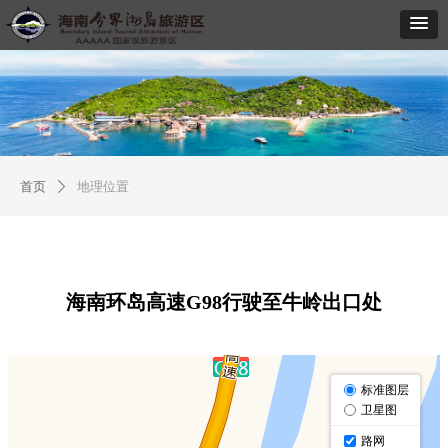
首页
地理位置
ꄲ
海南环岛高速G98行驶至牛岭出口处